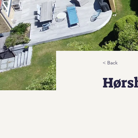
< Back
Hørs